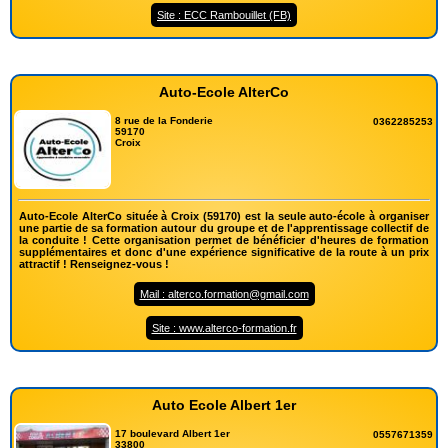
Site : ECC Rambouillet (FB)
Auto-Ecole AlterCo
8 rue de la Fonderie
0362285253
59170
Croix
Auto-Ecole AlterCo située à Croix (59170) est la seule auto-école à organiser
une partie de sa formation autour du groupe et de l'apprentissage collectif de
la conduite ! Cette organisation permet de bénéficier d'heures de formation
supplémentaires et donc d'une expérience significative de la route à un prix
attractif ! Renseignez-vous !
Mail : alterco.formation@gmail.com
Site : www.alterco-formation.fr
Auto Ecole Albert 1er
17 boulevard Albert 1er
0557671359
33800