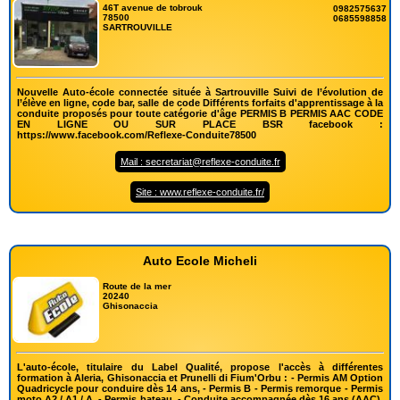
46T avenue de tobrouk
0982575637
78500
0685598858
SARTROUVILLE
Nouvelle Auto-école connectée située à Sartrouville Suivi de l’évolution de
l’élève en ligne, code bar, salle de code Différents forfaits d'apprentissage à la
conduite proposés pour toute catégorie d'âge PERMIS B PERMIS AAC CODE
EN LIGNE OU SUR PLACE BSR facebook :
https://www.facebook.com/Reflexe-Conduite78500
Mail : secretariat@reflexe-conduite.fr
Site : www.reflexe-conduite.fr/
Auto Ecole Micheli
Route de la mer
20240
Ghisonaccia
L'auto-école, titulaire du Label Qualité, propose l'accès à différentes
formation à Aleria, Ghisonaccia et Prunelli di Fium'Orbu : - Permis AM Option
Quadricycle pour conduire dès 14 ans, - Permis B - Permis remorque - Permis
moto A2 / A1 / A, - Permis bateau, - Conduite accompagnée dès 16 ans (AAC),