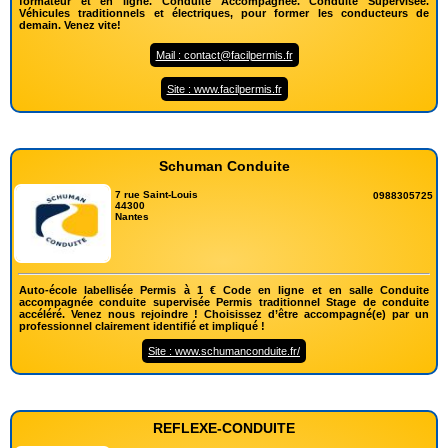
formateur et en ligne. Conduite Accompagnée. Conduite Supervisée.
Véhicules traditionnels et électriques, pour former les conducteurs de
demain. Venez vite!
Mail : contact@facilpermis.fr
Site : www.facilpermis.fr
Schuman Conduite
7 rue Saint-Louis
0988305725
44300
Nantes
Auto-école labellisée Permis à 1 € Code en ligne et en salle Conduite
accompagnée conduite supervisée Permis traditionnel Stage de conduite
accéléré. Venez nous rejoindre ! Choisissez d’être accompagné(e) par un
professionnel clairement identifié et impliqué !
Site : www.schumanconduite.fr/
REFLEXE-CONDUITE