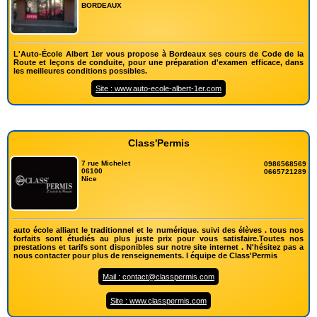
BORDEAUX
L'Auto-École Albert 1er vous propose à Bordeaux ses cours de Code de la
Route et leçons de conduite, pour une préparation d'examen efficace, dans
les meilleures conditions possibles.
Site : www.auto-ecole-albert-1er.com
Class'Permis
7 rue Michelet
0986568569
06100
0665721289
Nice
auto école alliant le traditionnel et le numérique. suivi des élèves . tous nos
forfaits sont étudiés au plus juste prix pour vous satisfaire.Toutes nos
prestations et tarifs sont disponibles sur notre site internet . N'hésitez pas a
nous contacter pour plus de renseignements. l équipe de Class'Permis
Mail : contact@classpermis.com
Site : www.classpermis.com