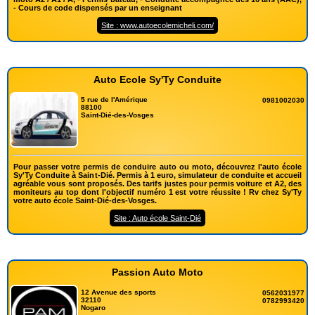
- Cours de code dispensés par un enseignant
Site : www.autoecolemicheli.com/
Auto Ecole Sy'Ty Conduite
5 rue de l'Amérique
0981002030
88100
Saint-Dié-des-Vosges
Pour passer votre permis de conduire auto ou moto, découvrez l'auto école
Sy'Ty Conduite à Saint-Dié. Permis à 1 euro, simulateur de conduite et accueil
agréable vous sont proposés. Des tarifs justes pour permis voiture et A2, des
moniteurs au top dont l'objectif numéro 1 est votre réussite ! Rv chez Sy'Ty
votre auto école Saint-Dié-des-Vosges.
Site : Auto école Saint-Dié
Passion Auto Moto
12 Avenue des sports
0562031977
32110
0782993420
Nogaro