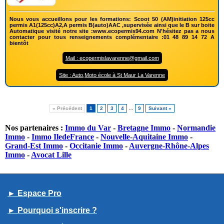
Nous vous accueillons pour les formations: Scoot 50 (AM)initiation 125cc
permis A1(125cc)A2,A permis B(auto)AAC ,supervisée ainsi que le B sur boite
Automatique visité notre site :www.ecopermis94.com N'hésitez pas a nous
contacter pour tous renseignements complémentaire :01 48 89 14 72 A
bientôt
Mail : ecopermislavarenne@gmail.com
Site : Auto,Moto école à St Maur La Varenne
« Précédent
1
2
3
4
…
9
Suivant »
Nos partenaires :
Immo du Var
-
Bretagne Immo
-
Normandie
Immo
-
Immo IledeFrance
-
Nouvelle-Aquitaine Immo
-
Grand-Est Immo
-
Occitanie Immo
-
Auvergne-Rhône-Alpes
Immo
-
Avocat Lille
► Espace Pro
► Pourquoi s'inscrire ?