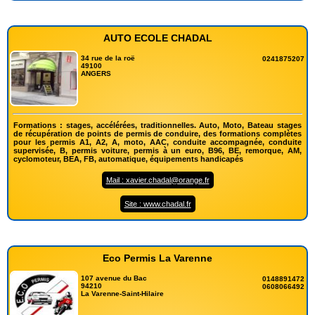
AUTO ECOLE CHADAL
34 rue de la roë
0241875207
49100
ANGERS
Formations : stages, accélérées, traditionnelles. Auto, Moto, Bateau stages
de récupération de points de permis de conduire, des formations complètes
pour les permis A1, A2, A, moto, AAC, conduite accompagnée, conduite
supervisée, B, permis voiture, permis à un euro, B96, BE, remorque, AM,
cyclomoteur, BEA, FB, automatique, équipements handicapés
Mail : xavier.chadal@orange.fr
Site : www.chadal.fr
Eco Permis La Varenne
107 avenue du Bac
0148891472
94210
0608066492
La Varenne-Saint-Hilaire