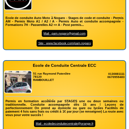
Ecole de conduite Auto Moto à Nogaro - Stages de code et conduite - Permis
AM - Permis Moto A1 / A2 / A - Permis Auto et conduite accompagnée -
Formations 7H - Passerelles A2 => A - Post permis...
Mail : pam.nogaro@gmail.com
Site : www.facebook.com/pam.nogaro
Ecole de Conduite Centrale ECC
51 rue Raymond Patenôtre
0130881111
78120
0670959483
RAMBOUILLET
Permis en formation accélérée par STAGES une ou deux semaines ou
traditionnelle. Conduite accompagnée dès 15 ans ! Leçons de
perfectionnement On prend au domicile ou gare ou lycées Facilités de
paiement 4 fois sans frais ou crédit à 1€ par jour (se renseigner) La route avec
vous pour votre succès !
Mail : ecoledeconduitecentrale@orange.fr