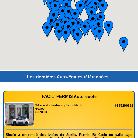
Les dernières Auto-Ecoles référencées :
FACIL' PERMIS Auto-école
34 rue du Faubourg Saint Martin
0375290616
60300
SENLIS
Située à proximité des lycées de Senlis. Permis B: Code en salle avec