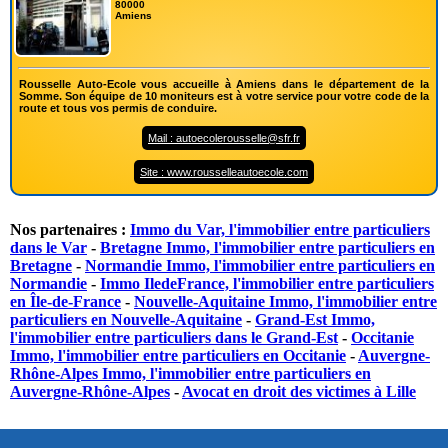
80000
Amiens
Rousselle Auto-Ecole vous accueille à Amiens dans le département de la
Somme. Son équipe de 10 moniteurs est à votre service pour votre code de la
route et tous vos permis de conduire.
Mail : autoecolerousselle@sfr.fr
Site : www.rousselleautoecole.com
Nos partenaires :
Immo du Var, l'immobilier entre particuliers
dans le Var
-
Bretagne Immo, l'immobilier entre particuliers en
Bretagne
-
Normandie Immo, l'immobilier entre particuliers en
Normandie
-
Immo IledeFrance, l'immobilier entre particuliers
en Île-de-France
-
Nouvelle-Aquitaine Immo, l'immobilier entre
particuliers en Nouvelle-Aquitaine
-
Grand-Est Immo,
l'immobilier entre particuliers dans le Grand-Est
-
Occitanie
Immo, l'immobilier entre particuliers en Occitanie
-
Auvergne-
Rhône-Alpes Immo, l'immobilier entre particuliers en
Auvergne-Rhône-Alpes
-
Avocat en droit des victimes à Lille