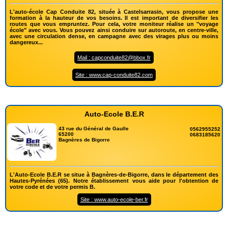
L'auto-école Cap Conduite 82, située à Castelsarrasin, vous propose une
formation à la hauteur de vos besoins. Il est important de diversifier les
routes que vous empruntez. Pour cela, votre moniteur réalise un "voyage
école" avec vous. Vous pouvez ainsi conduire sur autoroute, en centre-ville,
avec une circulation dense, en campagne avec des virages plus ou moins
dangereux...
Mail : capconduite82@bbox.fr
Site : www.cap-conduite82.com
Auto-Ecole B.E.R
43 rue du Général de Gaulle
0562955252
65200
0683185620
Bagnères de Bigorre
L'Auto-Ecole B.E.R se situe à Bagnères-de-Bigorre, dans le département des
Hautes-Pyrénées (65). Notre établissement vous aide pour l'obtention de
votre code et de votre permis B.
Site : www.auto-ecole-ber.fr