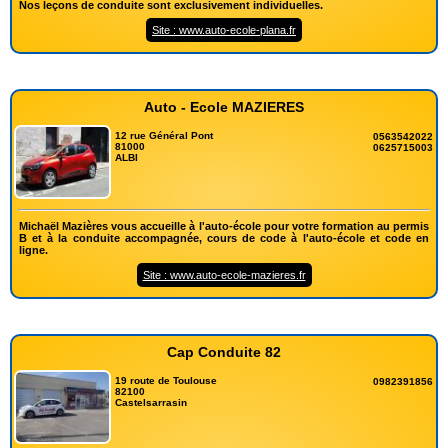
Nos leçons de conduite sont exclusivement individuelles.
Site : www.auto-ecole-plana.fr
Auto - Ecole MAZIERES
12 rue Général Pont
0563542022
81000
0625715003
ALBI
Michaël Mazières vous accueille à l'auto-école pour votre formation au permis
B et à la conduite accompagnée, cours de code à l'auto-école et code en
ligne.
Site : www.auto-ecole-mazieres.fr
Cap Conduite 82
19 route de Toulouse
0982391856
82100
Castelsarrasin