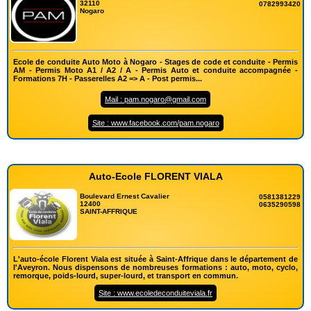
32110
0782993420
Nogaro
Ecole de conduite Auto Moto à Nogaro - Stages de code et conduite - Permis
AM - Permis Moto A1 / A2 / A - Permis Auto et conduite accompagnée -
Formations 7H - Passerelles A2 => A - Post permis...
Mail : pam.nogaro@gmail.com
Site : www.facebook.com/pam.nogaro
Auto-Ecole FLORENT VIALA
Boulevard Ernest Cavalier
0581381229
12400
0635290598
SAINT-AFFRIQUE
L'auto-école Florent Viala est située à Saint-Affrique dans le département de
l'Aveyron. Nous dispensons de nombreuses formations : auto, moto, cyclo,
remorque, poids-lourd, super-lourd, et transport en commun.
Site : www.ecoledeconduiteviala.fr