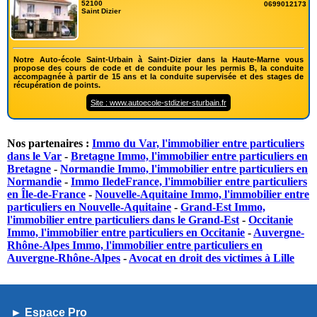
52100
0699012173
Saint Dizier
Notre Auto-école Saint-Urbain à Saint-Dizier dans la Haute-Marne vous
propose des cours de code et de conduite pour les permis B, la conduite
accompagnée à partir de 15 ans et la conduite supervisée et des stages de
récupération de points.
Site : www.autoecole-stdizier-sturbain.fr
Nos partenaires :
Immo du Var, l'immobilier entre particuliers
dans le Var
-
Bretagne Immo, l'immobilier entre particuliers en
Bretagne
-
Normandie Immo, l'immobilier entre particuliers en
Normandie
-
Immo IledeFrance, l'immobilier entre particuliers
en Île-de-France
-
Nouvelle-Aquitaine Immo, l'immobilier entre
particuliers en Nouvelle-Aquitaine
-
Grand-Est Immo,
l'immobilier entre particuliers dans le Grand-Est
-
Occitanie
Immo, l'immobilier entre particuliers en Occitanie
-
Auvergne-
Rhône-Alpes Immo, l'immobilier entre particuliers en
Auvergne-Rhône-Alpes
-
Avocat en droit des victimes à Lille
► Espace Pro