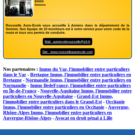
80000
Amiens
Rousselle Auto-Ecole vous accueille à Amiens dans le département de la
Somme. Son équipe de 10 moniteurs est à votre service pour votre code de la
route et tous vos permis de conduire.
Mail : autoecolerousselle@sfr.fr
Site : www.rousselleautoecole.com
Nos partenaires :
Immo du Var, l'immobilier entre particuliers
dans le Var
-
Bretagne Immo, l'immobilier entre particuliers en
Bretagne
-
Normandie Immo, l'immobilier entre particuliers en
Normandie
-
Immo IledeFrance, l'immobilier entre particuliers
en Île-de-France
-
Nouvelle-Aquitaine Immo, l'immobilier entre
particuliers en Nouvelle-Aquitaine
-
Grand-Est Immo,
l'immobilier entre particuliers dans le Grand-Est
-
Occitanie
Immo, l'immobilier entre particuliers en Occitanie
-
Auvergne-
Rhône-Alpes Immo, l'immobilier entre particuliers en
Auvergne-Rhône-Alpes
-
Avocat en droit pénal à Lille