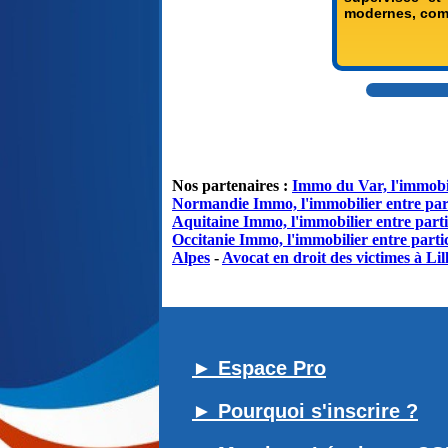
modernes, comp
Nos partenaires :
Immo du Var, l'immobil
Normandie Immo, l'immobilier entre par
Aquitaine Immo, l'immobilier entre parti
Occitanie Immo, l'immobilier entre partic
Alpes
-
Avocat en droit des victimes à Lil
► Espace Pro
► Pourquoi s'inscrire ?