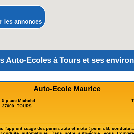
Rhône-Alpes
r les annonces
s Auto-Ecoles à Tours et ses environ
Auto-Ecole Maurice
5 place Michelet
T
37000
TOURS
 l'apprentissage des permis auto et moto : permis B, conduite
 conduite automatique. Dans notre auto-école, vous trouve