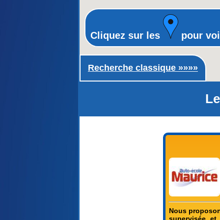
Cliquez sur les
pour voi
Recherche classique ►
Recherche classique »»»»
Le
Nous proposons
supervisée et