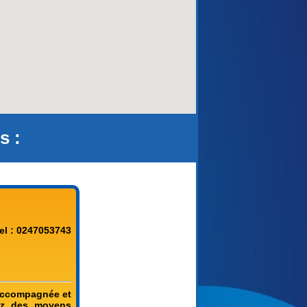
s :
el : 0247053743
 accompagnée et
rez des moyens