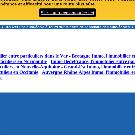
étence et efficacité pour une route plus sûre.
Site : auto-ecolemaurice.net
▲ Trouver une
auto-école à Tours
sur la carte de l'annuaire des auto-écoles ▲
ier entre particuliers dans le Var
-
Bretagne Immo, l'immobilier en
ticuliers en Normandie
-
Immo IledeFrance, l'immobilier entre part
culiers en Nouvelle-Aquitaine
-
Grand-Est Immo, l'immobilier entr
uliers en Occitanie
-
Auvergne-Rhône-Alpes Immo, l'immobilier en
le