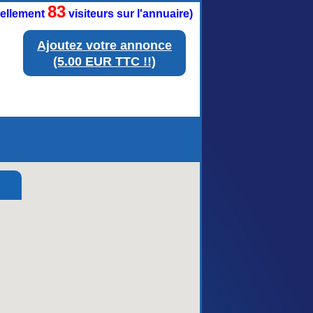
83
tuellement
visiteurs sur l'annuaire)
Ajoutez votre annonce
(5.00 EUR TTC !!)