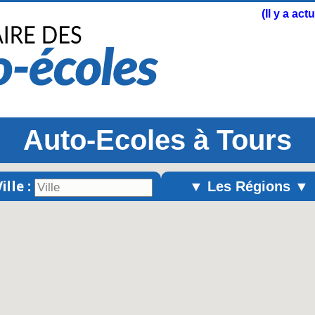
(Il y a ac
Auto-Ecoles à Tours
ille :
▼ Les Régions ▼
Alsace
Aquitaine
Auvergne
Basse-Normandie
Bourgogne