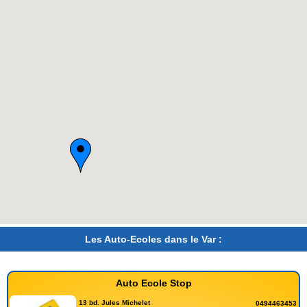
Les Auto-Ecoles dans le Var :
Auto Ecole Stop
13 bd. Jules Michelet
0494463453