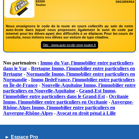
83000
0661806964
Toulon
Nous enseignons le code de la route en cours collectifs au sein de notre
auto-école dans lequel nous proposons également le suivi de code par
internet pour les élèves ayant des difficultés à se déplacer. Pour les cours de
conduite, nous initions nos élèves sur voiture de type citadine.
Site : www.auto-ecole-stop-toulon.fr
Nos partenaires :
Immo du Var, l'immobilier entre particuliers
dans le Var
-
Bretagne Immo, l'immobilier entre particuliers en
Bretagne
-
Normandie Immo, l'immobilier entre particuliers en
Normandie
-
Immo IledeFrance, l'immobilier entre particuliers
en Île-de-France
-
Nouvelle-Aquitaine Immo, l'immobilier entre
particuliers en Nouvelle-Aquitaine
-
Grand-Est Immo,
l'immobilier entre particuliers dans le Grand-Est
-
Occitanie
Immo, l'immobilier entre particuliers en Occitanie
-
Auvergne-
Rhône-Alpes Immo, l'immobilier entre particuliers en
Auvergne-Rhône-Alpes
-
Avocat en droit pénal à Lille
► Espace Pro