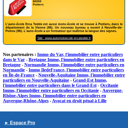
86000
Poitiers
L'auto-école Erca Tedde est aussi moto-école et se trouve à Poitiers, dans le
département de la Vienne (86). Un nouveau bureau a ouvert à Neuville-de-
Poitou (86). L'auto-école a un formateur qui maîtrise la langue des signes.
Site : www.automotoecole-ercatedde.fr
Nos partenaires :
Immo du Var, l'immobilier entre particuliers
dans le Var
-
Bretagne Immo, l'immobilier entre particuliers en
Bretagne
-
Normandie Immo, l'immobilier entre particuliers en
Normandie
-
Immo IledeFrance, l'immobilier entre particuliers
en Île-de-France
-
Nouvelle-Aquitaine Immo, l'immobilier entre
particuliers en Nouvelle-Aquitaine
-
Grand-Est Immo,
l'immobilier entre particuliers dans le Grand-Est
-
Occitanie
Immo, l'immobilier entre particuliers en Occitanie
-
Auvergne-
Rhône-Alpes Immo, l'immobilier entre particuliers en
Auvergne-Rhône-Alpes
-
Avocat en droit pénal à Lille
► Espace Pro