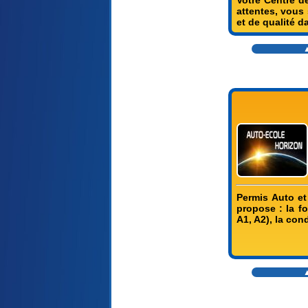
Votre Centre d
attentes, vous
et de qualité 
▲
Permis Auto et
propose : la f
A1, A2), la co
▲