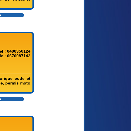
▲
el : 0490350124
le : 0670087142
éorique code et
ée, permis moto
▲