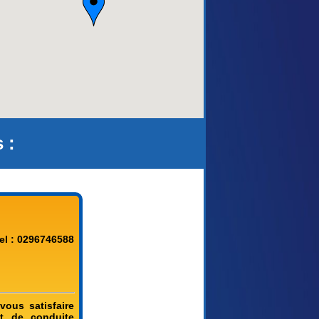
 :
el : 0296746588
vous satisfaire
t de conduite