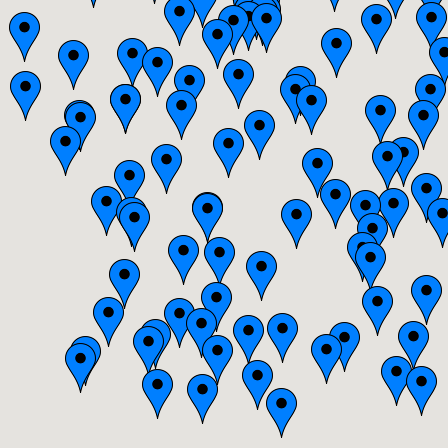
Bretagne
Centre
Champagne-Ardenne
Franche-Comté
Haute-Normandie
Ile-de-France
Languedoc-Roussillon
Limousin
Lorraine
Midi-Pyrénées
Nord-Pas-de-Calais
Pays-de-la-Loire
Picardie
Poitou-Charentes
Provence-Alpes-Côte-d'Azur(p