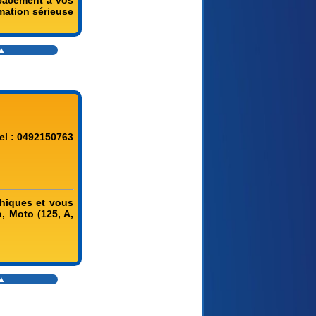
icacement à vos
mation sérieuse
▲
el : 0492150763
thiques et vous
, Moto (125, A,
▲