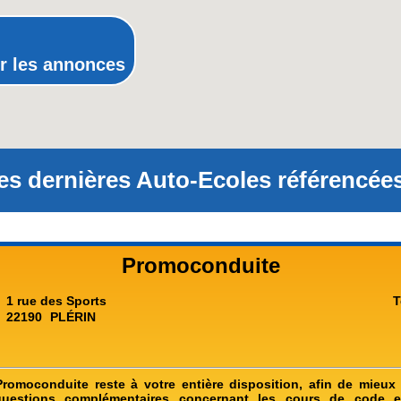
Rhône-Alpes
r les annonces
es dernières Auto-Ecoles référencées
Promoconduite
1 rue des Sports
T
22190
PLÉRIN
Promoconduite reste à votre entière disposition, afin de mieux 
questions complémentaires concernant les cours de code e