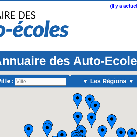
(Il y a actu
nnuaire des Auto-Ecol
ille :
▼ Les Régions ▼
Alsace
Aquitaine
Auvergne
Basse-Normandie
Bourgogne