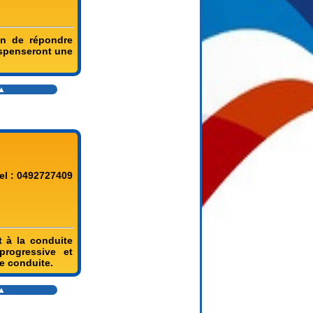
in de répondre
ispenseront une
▲
el : 0492727409
 à la conduite
rogressive et
e conduite.
▲