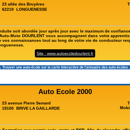
23 allée des Bruyères
T
62219
LONGUENESSE
nduite soit abordée jour après jour avec le maximum de confiance 
s Auto-Moto DOURLENT vous accompagnent dans votre apprentiss
e vos connaissances tout au long de votre vie de conducteur res
Longuenesse.
Site : www.autoecoledourlent.fr
 Trouver une auto-école sur la carte interactive de l'
annuaire des auto-écoles
Auto Ecole 2000
23 avenue Pierre Semard
T
Mobi
19100
BRIVE LA GAILLARDE