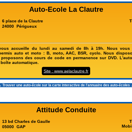
Auto-Ecole La Clautre
6 place de la Clautre
T
24000
Périgueux
vous accueille du lundi au samedi de 8h à 19h. Nous vous
ermis auto et moto : B, moto, AAC, BSR, cyclo. Nous disposo
s proposons des cours de code en permanence sur DVD. L'auto
 boîte automatique.
Site : www.aelaclautre.fr
 Trouver une auto-école sur la carte interactive de l'
annuaire des auto-écoles
Attitude Conduite
13 bd Charles de Gaulle
T
Mobi
05000
GAP