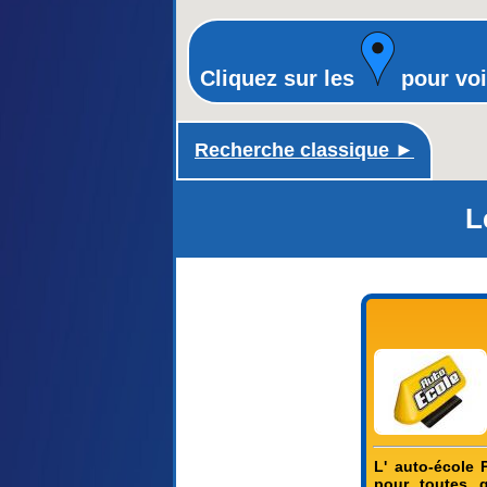
Cliquez sur les
pour voi
Recherche classique ►
L
L' auto-école 
pour toutes 