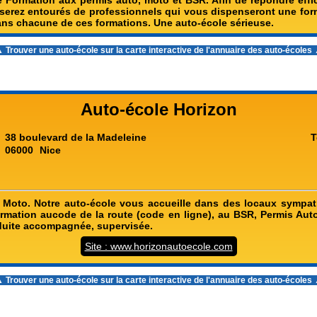
e Formation aux permis auto, moto et BSR. Afin de répondre eff
 serez entourés de professionnels qui vous dispenseront une for
dans chacune de ces formations. Une auto-école sérieuse.
 Trouver une auto-école sur la carte interactive de l'
annuaire des auto-écoles
Auto-école Horizon
38 boulevard de la Madeleine
T
06000
Nice
 Moto. Notre auto-école vous accueille dans des locaux sympa
ormation aucode de la route (code en ligne), au BSR, Permis Auto
nduite accompagnée, supervisée.
Site : www.horizonautoecole.com
 Trouver une auto-école sur la carte interactive de l'
annuaire des auto-écoles