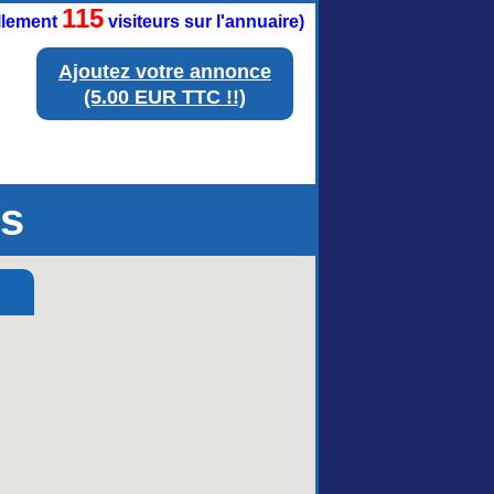
115
ellement
visiteurs sur l'annuaire)
Ajoutez votre annonce
(5.00 EUR TTC !!)
es