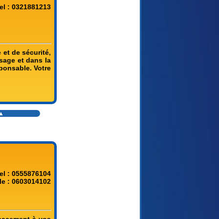
el : 0321881213
et de sécurité,
age et dans la
ponsable. Votre
▲
el : 0555876104
le : 0603014102